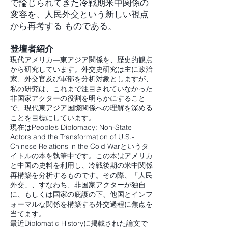
で論じられてきた冷戦期米中関係の
変容を、人民外交という新しい視点
から再考する ものである。
登壇者紹介
現代アメリカ—東アジア関係を、歴史的観点
から研究しています。外交史研究は主に政治
家、外交官及び軍部を分析対象としますが、
私の研究は、これまで注目されていなかった
非国家アクターの役割を明らかにすること
で、現代東アジア国際関係への理解を深める
ことを目標にしています。
現在はPeople’s Diplomacy: Non-State
Actors and the Transformation of U.S.-
Chinese Relations in the Cold Warというタ
イトルの本を執筆中です。この本はアメリカ
と中国の史料を利用し、冷戦後期の米中関係
再構築を分析するものです。その際、「人民
外交」、すなわち、非国家アクターが独自
に、もしくは国家の庇護の下、他国とインフ
ォーマルな関係を構築する外交過程に焦点を
当てます。
最近Diplomatic Historyに掲載された論文で