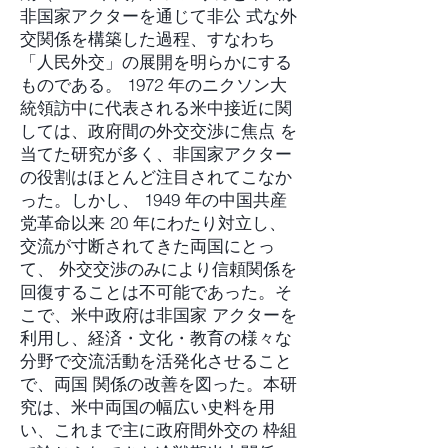
非国家アクターを通じて非公 式な外
交関係を構築した過程、すなわち
「人民外交」の展開を明らかにする
ものである。 1972 年のニクソン大
統領訪中に代表される米中接近に関
しては、政府間の外交交渉に焦点 を
当てた研究が多く、非国家アクター
の役割はほとんど注目されてこなか
った。しかし、 1949 年の中国共産
党革命以来 20 年にわたり対立し、
交流が寸断されてきた両国にとっ
て、 外交交渉のみにより信頼関係を
回復することは不可能であった。そ
こで、米中政府は非国家 アクターを
利用し、経済・文化・教育の様々な
分野で交流活動を活発化させること
で、両国 関係の改善を図った。本研
究は、米中両国の幅広い史料を用
い、これまで主に政府間外交の 枠組